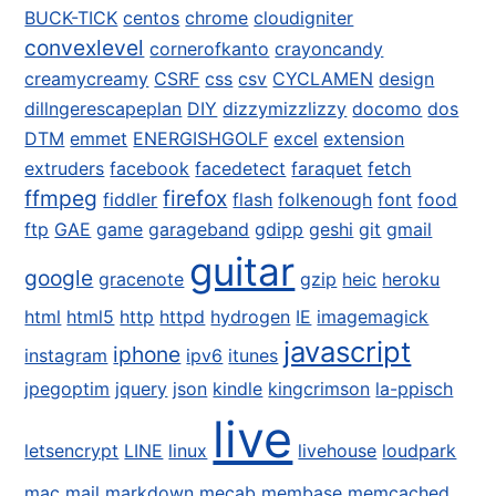
BUCK-TICK
centos
chrome
cloudigniter
convexlevel
cornerofkanto
crayoncandy
creamycreamy
CSRF
css
csv
CYCLAMEN
design
dillngerescapeplan
DIY
dizzymizzlizzy
docomo
dos
DTM
emmet
ENERGISHGOLF
excel
extension
extruders
facebook
facedetect
faraquet
fetch
ffmpeg
firefox
fiddler
flash
folkenough
font
food
ftp
GAE
game
garageband
gdipp
geshi
git
gmail
guitar
google
gracenote
gzip
heic
heroku
html
html5
http
httpd
hydrogen
IE
imagemagick
javascript
iphone
instagram
ipv6
itunes
jpegoptim
jquery
json
kindle
kingcrimson
la-ppisch
live
letsencrypt
LINE
linux
livehouse
loudpark
mac
mail
markdown
mecab
membase
memcached