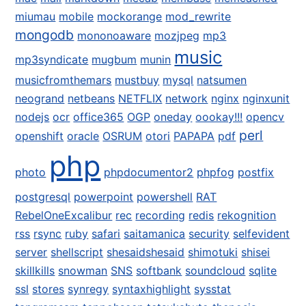
miumau
mobile
mockorange
mod_rewrite
mongodb
mononoaware
mozjpeg
mp3
music
mp3syndicate
mugbum
munin
musicfromthemars
mustbuy
mysql
natsumen
neogrand
netbeans
NETFLIX
network
nginx
nginxunit
nodejs
ocr
office365
OGP
oneday
oookay!!!
opencv
perl
openshift
oracle
OSRUM
otori
PAPAPA
pdf
php
photo
phpdocumentor2
phpfog
postfix
postgresql
powerpoint
powershell
RAT
RebelOneExcalibur
rec
recording
redis
rekognition
rss
rsync
ruby
safari
saitamanica
security
selfevident
server
shellscript
shesaidshesaid
shimotuki
shisei
skillkills
snowman
SNS
softbank
soundcloud
sqlite
ssl
stores
synregy
syntaxhighlight
sysstat