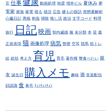
健康
仕事
夏休み
言
動画処理
地震
増井ビル
夢
実家
家族
家電
寝る
就活
広告
建もの探訪
形態素解析
心臓日記
愚痴
抱負
掃除
推し活
政治
文字コード
料理
日記
映画
旅行
智内威雄
服
未分類
本
栞
森
猫
病気
画像処理
正規表現
禁煙
空耳
競馬
筋トレ
育児
親
絵
総括
考え方
育毛
著作権
蟹食べたい
購入メモ
友
酒
誕生日
趣味
音楽配信
食
顔認識
鼻毛
ﾁｭﾝﾁｭﾝﾁｭﾝ