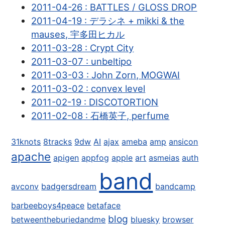
2011-04-26 : BATTLES / GLOSS DROP
2011-04-19 : デラシネ + mikki & the
mauses, 宇多田ヒカル
2011-03-28 : Crypt City
2011-03-07 : unbeltipo
2011-03-03 : John Zorn, MOGWAI
2011-03-02 : convex level
2011-02-19 : DISCOTORTION
2011-02-08 : 石橋英子, perfume
31knots
8tracks
9dw
AI
ajax
ameba
amp
ansicon
apache
apigen
appfog
apple
art
asmeias
auth
band
avconv
badgersdream
bandcamp
barbeeboys4peace
betaface
blog
betweentheburiedandme
bluesky
browser