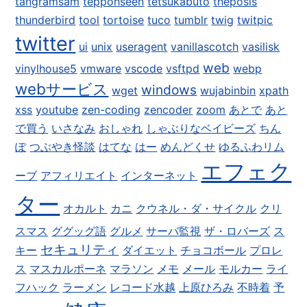
tangramsam
teppohseen
tetsukabuto
theposis
thunderbird
tool
tortoise
tuco
tumblr
twig
twitpic
twitter
ui
unix
useragent
vanillascotch
vasilisk
web
vinylhouse5
vmware
vscode
vsftpd
webp
webサービス
windows
wget
wujabinbin
xpath
xss
youtube
zen-coding
zencoder
zoom
あとで
あと
で買う
いさなみ
おしゃれ
しゃぶりなベイビーズ
ちん
ぽ
つぶやき怪談
はてな
はー
めんどくせ
ゆるふわリム
エフェク
ーブ
アフィリエイト
インターネット
ター
オカルト
カニ
クウネル・ダ・サイクル
クリ
スマス
ググッグ語
グルメ
サーバ監視
ザ・ロバーズ
ス
セキュリティ
キー
ダイエット
チョコボール
プロレ
ス
マスカルポーネ
マラソン
メモ
メール
モルカー
ライ
フハック
ラーメン
レコード水越
上原ひろみ
不時着
予