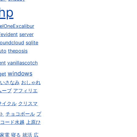
hp
elOneExcalibur
fevident
server
oundcloud
sqlite
uto
theposis
ent
vanillascotch
windows
get
いさなみ
おしゃれ
ムーブ
アフィリエ
サイクル
クリスマ
ト
チョコボール
プ
コード水越
上原ひ
家電
寝る
就活
広