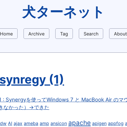
犬ターネット
Home
Archive
Tag
Search
About
synregy (1)
11 : Synergyを使ってWindows 7 と MacBook Ai
きなかった）→できた
apache
9dw
AI
ajax
ameba
amp
ansicon
apigen
appfog