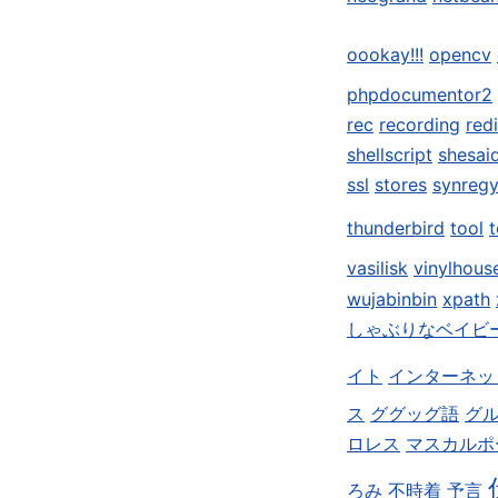
oookay!!!
opencv
phpdocumentor2
rec
recording
red
shellscript
shesai
ssl
stores
synreg
thunderbird
tool
t
vasilisk
vinylhous
wujabinbin
xpath
しゃぶりなベイビ
イト
インターネッ
ス
ググッグ語
グ
ロレス
マスカルポ
ろみ
不時着
予言