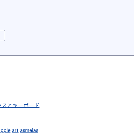
r のマウスとキーボード
apple
art
asmeias