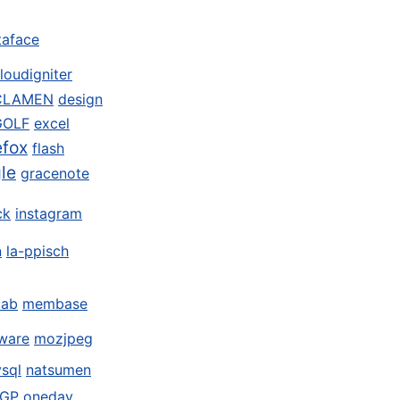
taface
loudigniter
CLAMEN
design
GOLF
excel
efox
flash
le
gracenote
ck
instagram
n
la-ppisch
ab
membase
ware
mozjpeg
sql
natsumen
GP
oneday