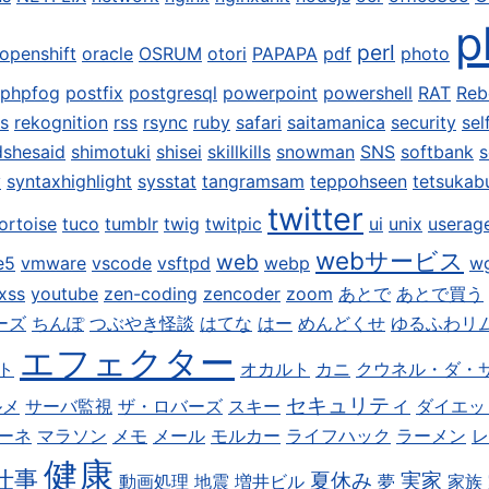
p
perl
openshift
oracle
OSRUM
otori
PAPAPA
pdf
photo
phpfog
postfix
postgresql
powerpoint
powershell
RAT
Reb
is
rekognition
rss
rsync
ruby
safari
saitamanica
security
sel
dshesaid
shimotuki
shisei
skillkills
snowman
SNS
softbank
s
y
syntaxhighlight
sysstat
tangramsam
teppohseen
tetsukab
twitter
ortoise
tuco
tumblr
twig
twitpic
ui
unix
userag
webサービス
web
e5
vmware
vscode
vsftpd
webp
w
xss
youtube
zen-coding
zencoder
zoom
あとで
あとで買う
ーズ
ちんぽ
つぶやき怪談
はてな
はー
めんどくせ
ゆるふわリ
エフェクター
ト
オカルト
カニ
クウネル・ダ・
セキュリティ
ルメ
サーバ監視
ザ・ロバーズ
スキー
ダイエッ
ーネ
マラソン
メモ
メール
モルカー
ライフハック
ラーメン
レ
健康
仕事
夏休み
実家
動画処理
地震
増井ビル
夢
家族