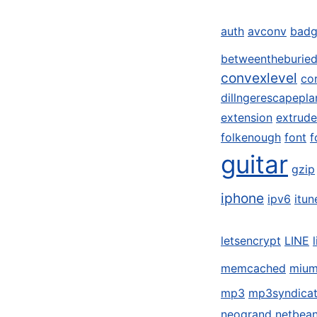
auth
avconv
badg
betweentheburie
convexlevel
co
dillngerescapepla
extension
extrude
folkenough
font
f
guitar
gzip
iphone
ipv6
itun
letsencrypt
LINE
memcached
miu
mp3
mp3syndica
neogrand
netbea