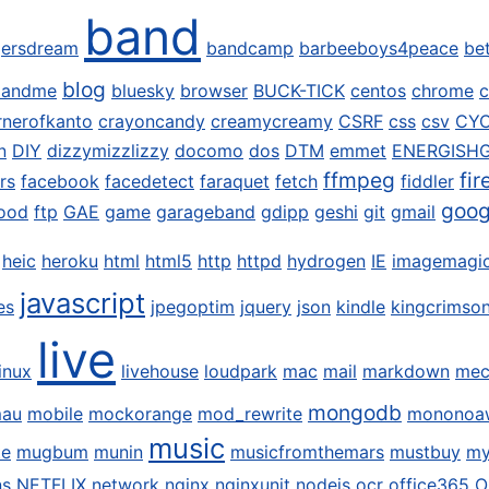
band
ersdream
bandcamp
barbeeboys4peace
be
blog
dandme
bluesky
browser
BUCK-TICK
centos
chrome
c
rnerofkanto
crayoncandy
creamycreamy
CSRF
css
csv
CY
n
DIY
dizzymizzlizzy
docomo
dos
DTM
emmet
ENERGISH
ffmpeg
fir
rs
facebook
facedetect
faraquet
fetch
fiddler
goog
ood
ftp
GAE
game
garageband
gdipp
geshi
git
gmail
heic
heroku
html
html5
http
httpd
hydrogen
IE
imagemagi
javascript
es
jpegoptim
jquery
json
kindle
kingcrimso
live
linux
livehouse
loudpark
mac
mail
markdown
mec
mongodb
mau
mobile
mockorange
mod_rewrite
mononoa
music
te
mugbum
munin
musicfromthemars
mustbuy
my
ns
NETFLIX
network
nginx
nginxunit
nodejs
ocr
office365
O