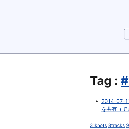
Tag :
#
2014-07-
を共有（で
31knots
8tracks