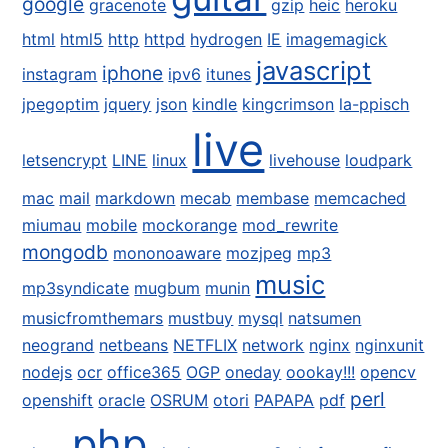
google
gracenote
gzip
heic
heroku
html
html5
http
httpd
hydrogen
IE
imagemagick
javascript
iphone
instagram
ipv6
itunes
jpegoptim
jquery
json
kindle
kingcrimson
la-ppisch
live
letsencrypt
LINE
linux
livehouse
loudpark
mac
mail
markdown
mecab
membase
memcached
miumau
mobile
mockorange
mod_rewrite
mongodb
mononoaware
mozjpeg
mp3
music
mp3syndicate
mugbum
munin
musicfromthemars
mustbuy
mysql
natsumen
neogrand
netbeans
NETFLIX
network
nginx
nginxunit
nodejs
ocr
office365
OGP
oneday
oookay!!!
opencv
perl
openshift
oracle
OSRUM
otori
PAPAPA
pdf
php