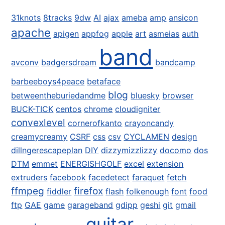
31knots
8tracks
9dw
AI
ajax
ameba
amp
ansicon
apache
apigen
appfog
apple
art
asmeias
auth
band
avconv
badgersdream
bandcamp
barbeeboys4peace
betaface
blog
betweentheburiedandme
bluesky
browser
BUCK-TICK
centos
chrome
cloudigniter
convexlevel
cornerofkanto
crayoncandy
creamycreamy
CSRF
css
csv
CYCLAMEN
design
dillngerescapeplan
DIY
dizzymizzlizzy
docomo
dos
DTM
emmet
ENERGISHGOLF
excel
extension
extruders
facebook
facedetect
faraquet
fetch
ffmpeg
firefox
fiddler
flash
folkenough
font
food
ftp
GAE
game
garageband
gdipp
geshi
git
gmail
guitar