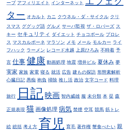
エフェク
ーブ
アフィリエイト
インターネット
ター
オカルト
カニ
クウネル・ダ・サイクル
クリ
スマス
ググッグ語
グルメ
サーバ監視
ザ・ロバーズ
ス
セキュリティ
キー
ダイエット
チョコボール
プロレ
ス
マスカルポーネ
マラソン
メモ
メール
モルカー
ライ
フハック
ラーメン
レコード水越
上原ひろみ
不時着
予
健康
仕事
夏休み
言
動画処理
地震
増井ビル
夢
実家
家族
家電
寝る
就活
広告
建もの探訪
形態素解析
心臓日記
愚痴
抱負
掃除
推し活
政治
文字コード
料理
日記
映画
旅行
智内威雄
服
未分類
本
栞
森
猫
病気
画像処理
正規表現
禁煙
空耳
競馬
筋トレ
育児
親
絵
総括
考え方
育毛
著作権
蟹食べたい