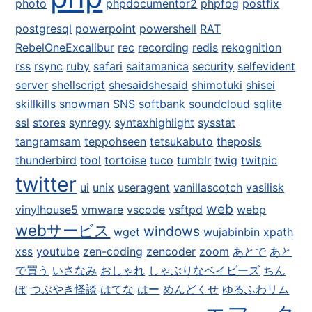
photo
phpdocumentor2
phpfog
postfix
postgresql
powerpoint
powershell
RAT
RebelOneExcalibur
rec
recording
redis
rekognition
rss
rsync
ruby
safari
saitamanica
security
selfevident
server
shellscript
shesaidshesaid
shimotuki
shisei
skillkills
snowman
SNS
softbank
soundcloud
sqlite
ssl
stores
synregy
syntaxhighlight
sysstat
tangramsam
teppohseen
tetsukabuto
theposis
thunderbird
tool
tortoise
tuco
tumblr
twig
twitpic
twitter
ui
unix
useragent
vanillascotch
vasilisk
web
vinylhouse5
vmware
vscode
vsftpd
webp
webサービス
windows
wget
wujabinbin
xpath
xss
youtube
zen-coding
zencoder
zoom
あとで
あと
で買う
いさなみ
おしゃれ
しゃぶりなベイビーズ
ちん
ぽ
つぶやき怪談
はてな
はー
めんどくせ
ゆるふわリム