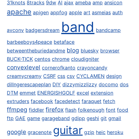
31knots
8tracks
9dw
AI
ajax
ameba
amp
ansicon
apache
apigen
appfog
apple
art
asmeias
auth
band
avconv
badgersdream
bandcamp
barbeeboys4peace
betaface
blog
betweentheburiedandme
bluesky
browser
BUCK-TICK
centos
chrome
cloudigniter
convexlevel
cornerofkanto
crayoncandy
creamycreamy
CSRF
css
csv
CYCLAMEN
design
dillngerescapeplan
DIY
dizzymizzlizzy
docomo
dos
DTM
emmet
ENERGISHGOLF
excel
extension
extruders
facebook
facedetect
faraquet
fetch
ffmpeg
firefox
fiddler
flash
folkenough
font
food
ftp
GAE
game
garageband
gdipp
geshi
git
gmail
guitar
google
gracenote
gzip
heic
heroku