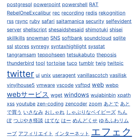
postgresql
powerpoint
powershell
RAT
RebelOneExcalibur
rec
recording
redis
rekognition
rss
rsync
ruby
safari
saitamanica
security
selfevident
server
shellscript
shesaidshesaid
shimotuki
shisei
skillkills
snowman
SNS
softbank
soundcloud
sqlite
ssl
stores
synregy
syntaxhighlight
sysstat
tangramsam
teppohseen
tetsukabuto
theposis
thunderbird
tool
tortoise
tuco
tumblr
twig
twitpic
twitter
ui
unix
useragent
vanillascotch
vasilisk
web
vinylhouse5
vmware
vscode
vsftpd
webp
webサービス
windows
wget
wujabinbin
xpath
xss
youtube
zen-coding
zencoder
zoom
あとで
あと
で買う
いさなみ
おしゃれ
しゃぶりなベイビーズ
ちん
ぽ
つぶやき怪談
はてな
はー
めんどくせ
ゆるふわリム
エフェク
ーブ
アフィリエイト
インターネット