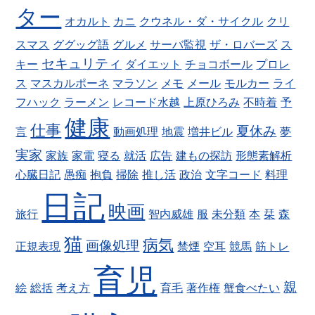
ター
オカルト
カニ
クウネル・ダ・サイクル
クリ
スマス
ググッグ語
グルメ
サーバ監視
ザ・ロバーズ
ス
セキュリティ
キー
ダイエット
チョコボール
プロレ
ス
マスカルポーネ
マラソン
メモ
メール
モルカー
ライ
フハック
ラーメン
レコード水越
上原ひろみ
不時着
予
健康
仕事
夏休み
言
動画処理
地震
増井ビル
夢
実家
家族
家電
寝る
就活
広告
建もの探訪
形態素解析
心臓日記
愚痴
抱負
掃除
推し活
政治
文字コード
料理
日記
映画
旅行
智内威雄
服
未分類
本
栞
森
猫
病気
画像処理
正規表現
禁煙
空耳
競馬
筋トレ
育児
親
絵
総括
考え方
育毛
著作権
蟹食べたい