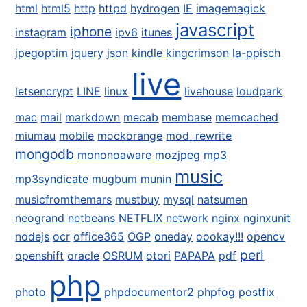
html
html5
http
httpd
hydrogen
IE
imagemagick
javascript
iphone
instagram
ipv6
itunes
jpegoptim
jquery
json
kindle
kingcrimson
la-ppisch
live
letsencrypt
LINE
linux
livehouse
loudpark
mac
mail
markdown
mecab
membase
memcached
miumau
mobile
mockorange
mod_rewrite
mongodb
mononoaware
mozjpeg
mp3
music
mp3syndicate
mugbum
munin
musicfromthemars
mustbuy
mysql
natsumen
neogrand
netbeans
NETFLIX
network
nginx
nginxunit
nodejs
ocr
office365
OGP
oneday
oookay!!!
opencv
perl
openshift
oracle
OSRUM
otori
PAPAPA
pdf
php
photo
phpdocumentor2
phpfog
postfix