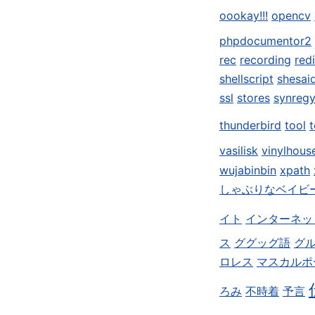
oookay!!!
opencv
phpdocumentor2
rec
recording
red
shellscript
shesai
ssl
stores
synreg
thunderbird
tool
t
vasilisk
vinylhous
wujabinbin
xpath
しゃぶりなベイビ
イト
インターネッ
ス
ググッグ語
グ
ロレス
マスカルポ
ろみ
不時着
予言