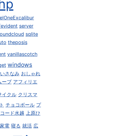
hp
elOneExcalibur
fevident
server
oundcloud
sqlite
uto
theposis
ent
vanillascotch
windows
get
いさなみ
おしゃれ
ムーブ
アフィリエ
サイクル
クリスマ
ト
チョコボール
プ
コード水越
上原ひ
家電
寝る
就活
広