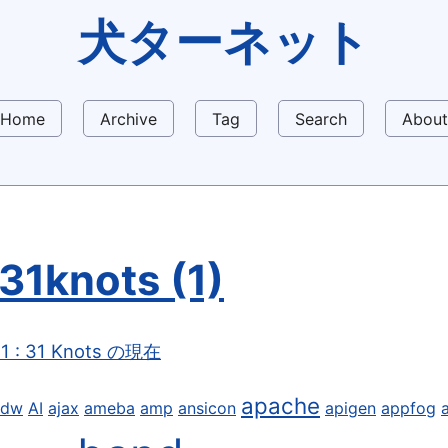
犬ターネット
Home
Archive
Tag
Search
About
31knots (1)
1 : 31 Knots の現在
apache
9dw
AI
ajax
ameba
amp
ansicon
apigen
appfog