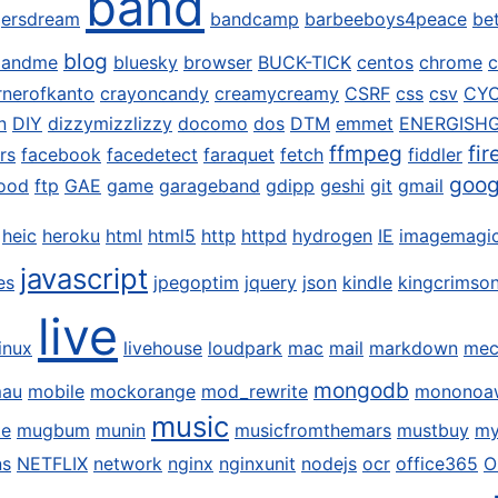
band
ersdream
bandcamp
barbeeboys4peace
be
blog
dandme
bluesky
browser
BUCK-TICK
centos
chrome
c
rnerofkanto
crayoncandy
creamycreamy
CSRF
css
csv
CY
n
DIY
dizzymizzlizzy
docomo
dos
DTM
emmet
ENERGISH
ffmpeg
fir
rs
facebook
facedetect
faraquet
fetch
fiddler
goog
ood
ftp
GAE
game
garageband
gdipp
geshi
git
gmail
heic
heroku
html
html5
http
httpd
hydrogen
IE
imagemagi
javascript
es
jpegoptim
jquery
json
kindle
kingcrimso
live
linux
livehouse
loudpark
mac
mail
markdown
mec
mongodb
mau
mobile
mockorange
mod_rewrite
mononoa
music
te
mugbum
munin
musicfromthemars
mustbuy
my
ns
NETFLIX
network
nginx
nginxunit
nodejs
ocr
office365
O