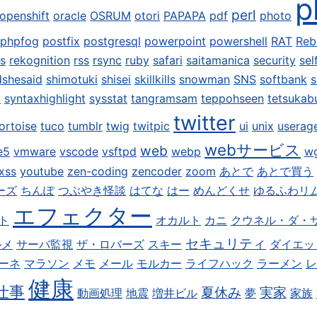
p
perl
openshift
oracle
OSRUM
otori
PAPAPA
pdf
photo
phpfog
postfix
postgresql
powerpoint
powershell
RAT
Reb
is
rekognition
rss
rsync
ruby
safari
saitamanica
security
sel
dshesaid
shimotuki
shisei
skillkills
snowman
SNS
softbank
s
y
syntaxhighlight
sysstat
tangramsam
teppohseen
tetsukab
twitter
ortoise
tuco
tumblr
twig
twitpic
ui
unix
userag
webサービス
web
e5
vmware
vscode
vsftpd
webp
w
xss
youtube
zen-coding
zencoder
zoom
あとで
あとで買う
ーズ
ちんぽ
つぶやき怪談
はてな
はー
めんどくせ
ゆるふわリ
エフェクター
ト
オカルト
カニ
クウネル・ダ・
セキュリティ
ルメ
サーバ監視
ザ・ロバーズ
スキー
ダイエッ
ーネ
マラソン
メモ
メール
モルカー
ライフハック
ラーメン
レ
健康
仕事
夏休み
実家
動画処理
地震
増井ビル
夢
家族