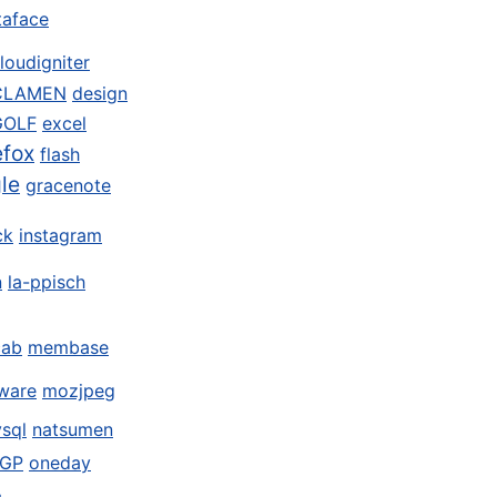
taface
loudigniter
CLAMEN
design
GOLF
excel
efox
flash
le
gracenote
ck
instagram
n
la-ppisch
ab
membase
ware
mozjpeg
sql
natsumen
GP
oneday