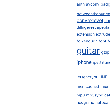
auth
avconv
badg
betweentheburie
convexlevel
co
dillngerescapepla
extension
extrude
folkenough
font
f
guitar
gzip
iphone
ipv6
itun
letsencrypt
LINE
memcached
miu
mp3
mp3syndica
neogrand
netbea