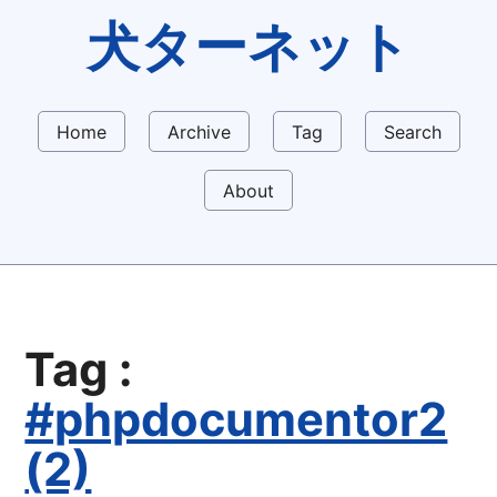
犬ターネット
Home
Archive
Tag
Search
About
Tag :
#phpdocumentor2
(2)