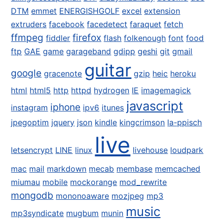
DTM
emmet
ENERGISHGOLF
excel
extension
extruders
facebook
facedetect
faraquet
fetch
ffmpeg
firefox
fiddler
flash
folkenough
font
food
ftp
GAE
game
garageband
gdipp
geshi
git
gmail
guitar
google
gracenote
gzip
heic
heroku
html
html5
http
httpd
hydrogen
IE
imagemagick
javascript
iphone
instagram
ipv6
itunes
jpegoptim
jquery
json
kindle
kingcrimson
la-ppisch
live
letsencrypt
LINE
linux
livehouse
loudpark
mac
mail
markdown
mecab
membase
memcached
miumau
mobile
mockorange
mod_rewrite
mongodb
mononoaware
mozjpeg
mp3
music
mp3syndicate
mugbum
munin