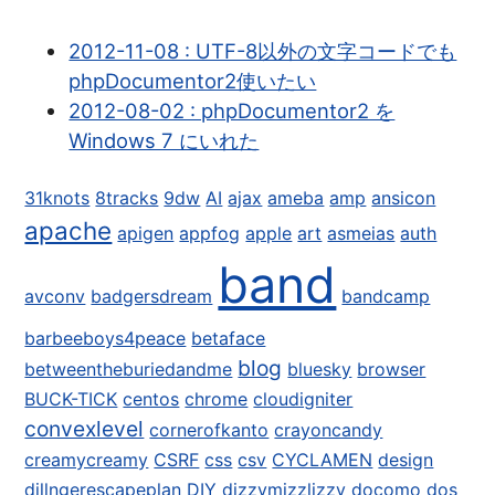
2012-11-08 : UTF-8以外の文字コードでも
phpDocumentor2使いたい
2012-08-02 : phpDocumentor2 を
Windows 7 にいれた
31knots
8tracks
9dw
AI
ajax
ameba
amp
ansicon
apache
apigen
appfog
apple
art
asmeias
auth
band
avconv
badgersdream
bandcamp
barbeeboys4peace
betaface
blog
betweentheburiedandme
bluesky
browser
BUCK-TICK
centos
chrome
cloudigniter
convexlevel
cornerofkanto
crayoncandy
creamycreamy
CSRF
css
csv
CYCLAMEN
design
dillngerescapeplan
DIY
dizzymizzlizzy
docomo
dos