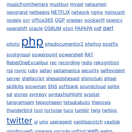
musicfromthemars
mustbuy
mysql
natsumen
neogrand
netbeans
NETFLIX
network
nginx
nginxunit
nodejs
ocr
office365
OGP
oneday
oookay!!!
opencv
perl
openshift
oracle
OSRUM
otori
PAPAPA
pdf
php
photo
phpdocumentor2
phpfog
postfix
postgresql
powerpoint
powershell
RAT
RebelOneExcalibur
rec
recording
redis
rekognition
rss
rsync
ruby
safari
saitamanica
security
selfevident
server
shellscript
shesaidshesaid
shimotuki
shisei
skillkills
snowman
SNS
softbank
soundcloud
sqlite
ssl
stores
synregy
syntaxhighlight
sysstat
tangramsam
teppohseen
tetsukabuto
theposis
thunderbird
tool
tortoise
tuco
tumblr
twig
twitpic
twitter
ui
unix
useragent
vanillascotch
vasilisk
web
vinylhouse5
vmware
vscode
vsftpd
webp