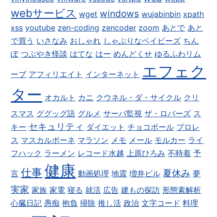
webサービス
windows
wget
wujabinbin
xpath
xss
youtube
zen-coding
zencoder
zoom
あとで
あと
で買う
いさなみ
おしゃれ
しゃぶりなベイビーズ
ちん
ぽ
つぶやき怪談
はてな
はー
めんどくせ
ゆるふわリム
エフェク
ーブ
アフィリエイト
インターネット
ター
オカルト
カニ
クウネル・ダ・サイクル
クリ
スマス
ググッグ語
グルメ
サーバ監視
ザ・ロバーズ
ス
セキュリティ
キー
ダイエット
チョコボール
プロレ
ス
マスカルポーネ
マラソン
メモ
メール
モルカー
ライ
フハック
ラーメン
レコード水越
上原ひろみ
不時着
予
健康
仕事
夏休み
言
動画処理
地震
増井ビル
夢
実家
家族
家電
寝る
就活
広告
建もの探訪
形態素解析
心臓日記
愚痴
抱負
掃除
推し活
政治
文字コード
料理