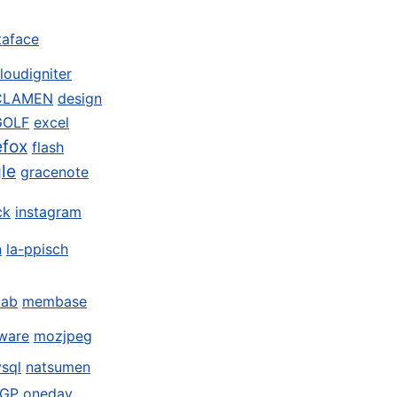
taface
loudigniter
CLAMEN
design
GOLF
excel
efox
flash
le
gracenote
ck
instagram
n
la-ppisch
ab
membase
ware
mozjpeg
sql
natsumen
GP
oneday