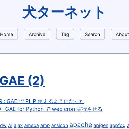
犬ターネット
Home
Archive
Tag
Search
About
GAE (2)
-09 : GAE で PHP 使えるようになった
9 : GAE for Python で web cron 実行させる
apache
9dw
AI
ajax
ameba
amp
ansicon
apigen
appfog