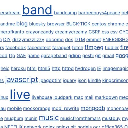
band
ersdream
bandcamp
barbeeboys4peace
be
blog
dandme
bluesky
browser
BUCK-TICK
centos
chrome
c
rnerofkanto
crayoncandy
creamycreamy
CSRF
css
csv
CY
n
DIY
dizzymizzlizzy
docomo
dos
DTM
emmet
ENERGISH
ffmpeg
fir
rs
facebook
facedetect
faraquet
fetch
fiddler
goog
ood
ftp
GAE
game
garageband
gdipp
geshi
git
gmail
heic
heroku
html
html5
http
httpd
hydrogen
IE
imagemagi
javascript
es
jpegoptim
jquery
json
kindle
kingcrimso
live
linux
livehouse
loudpark
mac
mail
markdown
mec
mongodb
mau
mobile
mockorange
mod_rewrite
mononoa
music
te
mugbum
munin
musicfromthemars
mustbuy
my
ns
NETFLIX
network
nginx
nginxunit
nodejs
ocr
office365
O