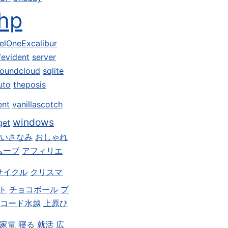
hp
elOneExcalibur
fevident
server
oundcloud
sqlite
uto
theposis
ent
vanillascotch
windows
get
いさなみ
おしゃれ
ムーブ
アフィリエ
サイクル
クリスマ
ト
チョコボール
プ
コード水越
上原ひ
家電
寝る
就活
広