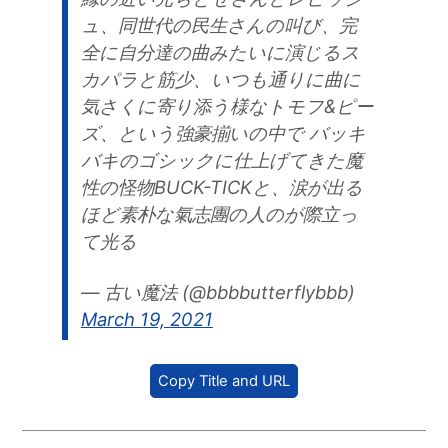
ュ、同世代の民生さんの叫び、完
全に自分達の曲みたいに演じるス
カパラと筋少、いつも通りに曲に
気さくに寄り添う様なトモフ&ピー
ズ、という強豪揃いの中で バッキ
バキのゴシックに仕上げてきた魔
性の怪物BUCK-TICKと、涙が出る
ほど素朴な氣志團の人のが際立っ
て光る
— 古い魔法 (@bbbbutterflybbb)
March 19, 2021
Copy Title and URL