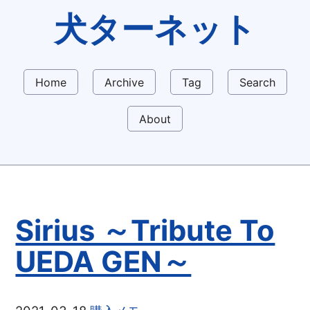
犬ターネット
Home
Archive
Tag
Search
About
Sirius ～Tribute To
UEDA GEN～