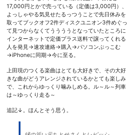
17,000円とかで売っている（定価は3,000円）、
よっしゃやる気見せたるっつうことで先日休みを
取ってブックオフ2件ディスクユニオン3件めぐっ
て見つからなくてううううとなっていたところに
インターネットで定価プラス送料で譲ってくれる
人を発見→速攻連絡→購入→パソコンぶっこむ
→iPhoneに同期→今に至る。
上田現のつくる楽曲はとても大好きで、その大好
きな曲がどうアレンジされているかとても楽しみ
で、これからゆっくり噛みしめる。ル～ル～列車
は～ゆっくり走る～
追記↓。ほんとそう思う。
縁の近い元ちとせさんとレピッシ