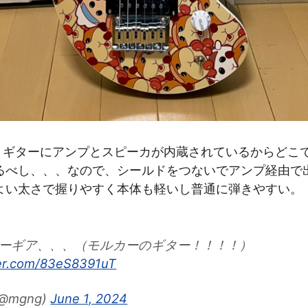
3で、ギターにアンプとスピーカが内蔵されているからどこ
るべし、、、なので、シールドをつないでアンプ経由で
よい太さで握りやすく本体も軽いし普通に弾きやすい。
ーギア、、、（モルカーのギター！！！！）
ter.com/83eS8391uT
@mgng)
June 1, 2024