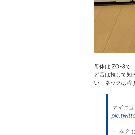
母体は ZO-
ど音は推して知
い。ネックは程
マイニュ
pic.twit
— ムグ (