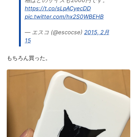
https://t.co/sLpACyecDD
pic.twitter.com/hx2S0WBEHB
— エスコ (@escocse)
2015, 2月
15
もちろん買った。