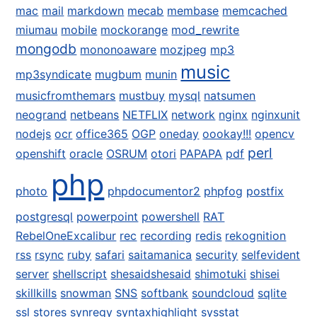
mac
mail
markdown
mecab
membase
memcached
miumau
mobile
mockorange
mod_rewrite
mongodb
mononoaware
mozjpeg
mp3
music
mp3syndicate
mugbum
munin
musicfromthemars
mustbuy
mysql
natsumen
neogrand
netbeans
NETFLIX
network
nginx
nginxunit
nodejs
ocr
office365
OGP
oneday
oookay!!!
opencv
perl
openshift
oracle
OSRUM
otori
PAPAPA
pdf
php
photo
phpdocumentor2
phpfog
postfix
postgresql
powerpoint
powershell
RAT
RebelOneExcalibur
rec
recording
redis
rekognition
rss
rsync
ruby
safari
saitamanica
security
selfevident
server
shellscript
shesaidshesaid
shimotuki
shisei
skillkills
snowman
SNS
softbank
soundcloud
sqlite
ssl
stores
synregy
syntaxhighlight
sysstat