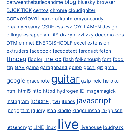
blog
betweentheburiedandme
bluesky
browser
BUCK-TICK
centos
chrome
cloudigniter
convexlevel
cornerofkanto
crayoncandy
creamycreamy
CSRF
css
csv
CYCLAMEN
design
dillngerescapeplan
DIY
dizzymizzlizzy
docomo
dos
DTM
emmet
ENERGISHGOLF
excel
extension
extruders
facebook
facedetect
faraquet
fetch
ffmpeg
firefox
fiddler
flash
folkenough
font
food
ftp
GAE
game
garageband
gdipp
geshi
git
gmail
guitar
google
gracenote
gzip
heic
heroku
html
html5
http
httpd
hydrogen
IE
imagemagick
javascript
iphone
instagram
ipv6
itunes
jpegoptim
jquery
json
kindle
kingcrimson
la-ppisch
live
letsencrypt
LINE
linux
livehouse
loudpark