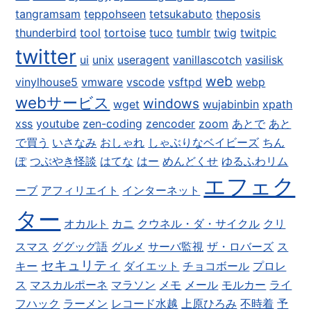
tangramsam
teppohseen
tetsukabuto
theposis
thunderbird
tool
tortoise
tuco
tumblr
twig
twitpic
twitter
ui
unix
useragent
vanillascotch
vasilisk
web
vinylhouse5
vmware
vscode
vsftpd
webp
webサービス
windows
wget
wujabinbin
xpath
xss
youtube
zen-coding
zencoder
zoom
あとで
あと
で買う
いさなみ
おしゃれ
しゃぶりなベイビーズ
ちん
ぽ
つぶやき怪談
はてな
はー
めんどくせ
ゆるふわリム
エフェク
ーブ
アフィリエイト
インターネット
ター
オカルト
カニ
クウネル・ダ・サイクル
クリ
スマス
ググッグ語
グルメ
サーバ監視
ザ・ロバーズ
ス
セキュリティ
キー
ダイエット
チョコボール
プロレ
ス
マスカルポーネ
マラソン
メモ
メール
モルカー
ライ
フハック
ラーメン
レコード水越
上原ひろみ
不時着
予