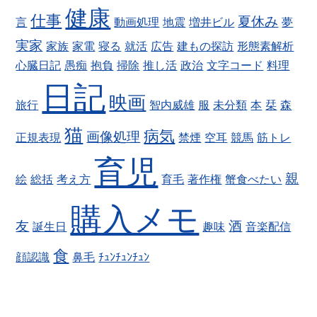
健康
仕事
夏休み
言
動画処理
地震
増井ビル
夢
実家
家族
家電
寝る
就活
広告
建もの探訪
形態素解析
心臓日記
愚痴
抱負
掃除
推し活
政治
文字コード
料理
日記
映画
旅行
智内威雄
服
未分類
本
栞
森
猫
病気
画像処理
正規表現
禁煙
空耳
競馬
筋トレ
育児
親
絵
総括
考え方
育毛
著作権
蟹食べたい
購入メモ
友
酒
誕生日
趣味
音楽配信
食
顔認識
鼻毛
ﾁｭﾝﾁｭﾝﾁｭﾝ