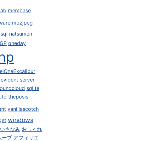
ab
membase
ware
mozjpeg
sql
natsumen
GP
oneday
hp
elOneExcalibur
fevident
server
oundcloud
sqlite
uto
theposis
ent
vanillascotch
windows
get
いさなみ
おしゃれ
ムーブ
アフィリエ