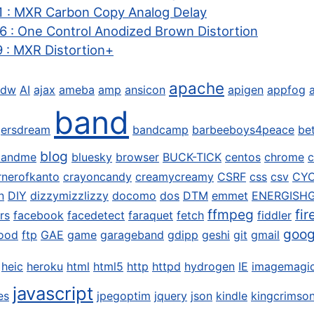
 : MXR Carbon Copy Analog Delay
 : One Control Anodized Brown Distortion
 : MXR Distortion+
apache
9dw
AI
ajax
ameba
amp
ansicon
apigen
appfog
band
ersdream
bandcamp
barbeeboys4peace
be
blog
dandme
bluesky
browser
BUCK-TICK
centos
chrome
c
rnerofkanto
crayoncandy
creamycreamy
CSRF
css
csv
CY
n
DIY
dizzymizzlizzy
docomo
dos
DTM
emmet
ENERGISH
ffmpeg
fir
rs
facebook
facedetect
faraquet
fetch
fiddler
goog
ood
ftp
GAE
game
garageband
gdipp
geshi
git
gmail
heic
heroku
html
html5
http
httpd
hydrogen
IE
imagemagi
javascript
es
jpegoptim
jquery
json
kindle
kingcrimso