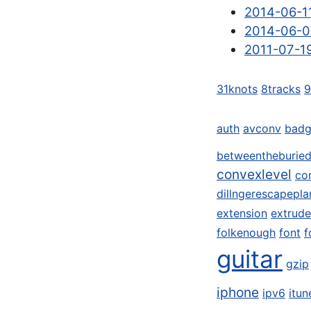
2014-06-11
2014-06-06
2011-07-19
31knots
8tracks
auth
avconv
badg
betweentheburie
convexlevel
co
dillngerescapepla
extension
extrude
folkenough
font
f
guitar
gzip
iphone
ipv6
itun