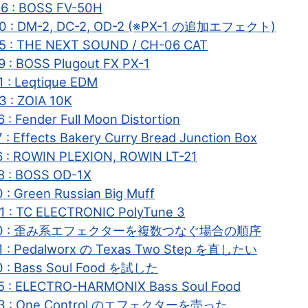
6 : BOSS FV-50H
30 : DM-2, DC-2, OD-2 (※PX-1 の追加エフェクト)
5 : THE NEXT SOUND / CH-06 CAT
 : BOSS Plugout FX PX-1
 : Leqtique EDM
 : ZOIA 10K
 : Fender Full Moon Distortion
 : Effects Bakery Curry Bread Junction Box
6 : ROWIN PLEXION, ROWIN LT-21
8 : BOSS OD-1X
 : Green Russian Big Muff
1 : TC ELECTRONIC PolyTune 3
2-20 : 歪み系エフェクターを複数つなぐ場合の順序
1 : Pedalworx の Texas Two Step を直したい
0 : Bass Soul Food を試した
5 : ELECTRO-HARMONIX Bass Soul Food
03 : One Control のエフェクターを売った