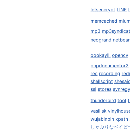
letsencrypt
LINE
memcached
miu
mp3
mp3syndica
neogrand
netbea
oookay!!!
opencv
phpdocumentor2
rec
recording
red
shellscript
shesai
ssl
stores
synreg
thunderbird
tool
t
vasilisk
vinylhous
wujabinbin
xpath
しゃぶりなベイビ