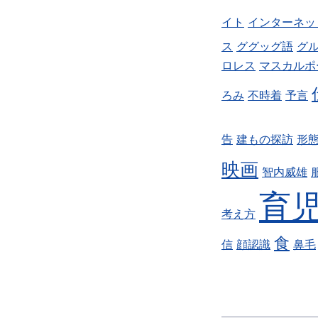
イト
インターネッ
ス
ググッグ語
グ
ロレス
マスカルポ
ろみ
不時着
予言
告
建もの探訪
形
映画
智内威雄
育
考え方
食
信
顔認識
鼻毛