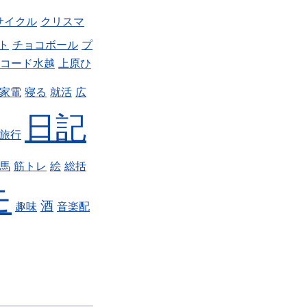
サイクル
クリスマ
ト
チョコボール
プ
コード水越
上原ひ
家電
寝る
就活
広
日記
旅行
馬
筋トレ
絵
総括
モ
酒
趣味
音楽配