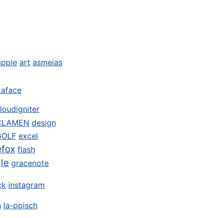
apple
art
asmeias
taface
loudigniter
CLAMEN
design
GOLF
excel
efox
flash
le
gracenote
ck
instagram
n
la-ppisch