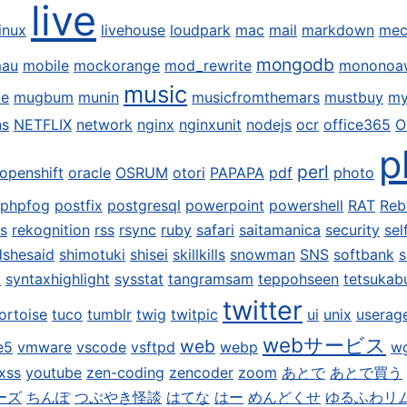
live
linux
livehouse
loudpark
mac
mail
markdown
mec
mongodb
mau
mobile
mockorange
mod_rewrite
mononoa
music
te
mugbum
munin
musicfromthemars
mustbuy
my
ns
NETFLIX
network
nginx
nginxunit
nodejs
ocr
office365
O
p
perl
openshift
oracle
OSRUM
otori
PAPAPA
pdf
photo
phpfog
postfix
postgresql
powerpoint
powershell
RAT
Reb
is
rekognition
rss
rsync
ruby
safari
saitamanica
security
sel
dshesaid
shimotuki
shisei
skillkills
snowman
SNS
softbank
s
y
syntaxhighlight
sysstat
tangramsam
teppohseen
tetsukab
twitter
ortoise
tuco
tumblr
twig
twitpic
ui
unix
userag
webサービス
web
e5
vmware
vscode
vsftpd
webp
w
xss
youtube
zen-coding
zencoder
zoom
あとで
あとで買う
ーズ
ちんぽ
つぶやき怪談
はてな
はー
めんどくせ
ゆるふわリ