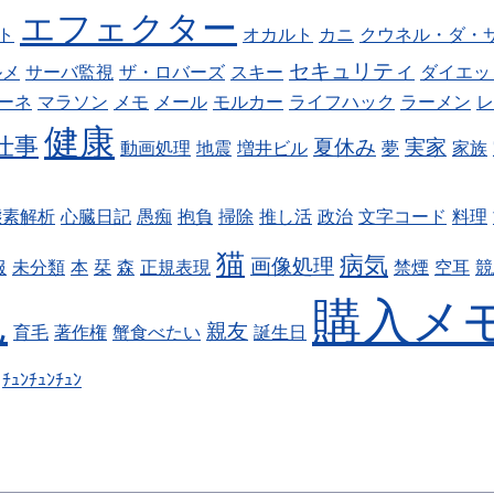
エフェクター
ト
オカルト
カニ
クウネル・ダ・
セキュリティ
ルメ
サーバ監視
ザ・ロバーズ
スキー
ダイエッ
ーネ
マラソン
メモ
メール
モルカー
ライフハック
ラーメン
レ
健康
仕事
夏休み
実家
動画処理
地震
増井ビル
夢
家族
態素解析
心臓日記
愚痴
抱負
掃除
推し活
政治
文字コード
料理
猫
病気
画像処理
服
未分類
本
栞
森
正規表現
禁煙
空耳
競
児
購入メ
親友
育毛
著作権
蟹食べたい
誕生日
ﾁｭﾝﾁｭﾝﾁｭﾝ