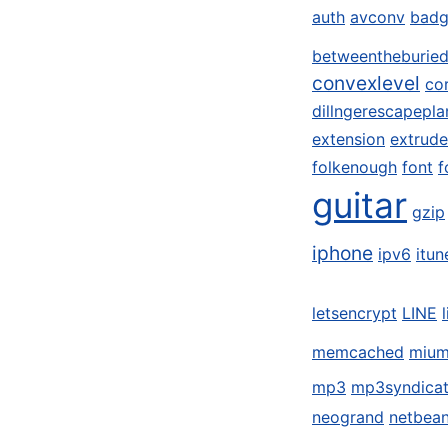
auth
avconv
badg
betweentheburie
convexlevel
co
dillngerescapepla
extension
extrude
folkenough
font
f
guitar
gzip
iphone
ipv6
itun
letsencrypt
LINE
memcached
miu
mp3
mp3syndica
neogrand
netbea