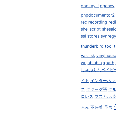
oookay!!!
opencv
phpdocumentor2
rec
recording
red
shellscript
shesai
ssl
stores
synreg
thunderbird
tool
t
vasilisk
vinylhous
wujabinbin
xpath
しゃぶりなベイビ
イト
インターネッ
ス
ググッグ語
グ
ロレス
マスカルポ
ろみ
不時着
予言