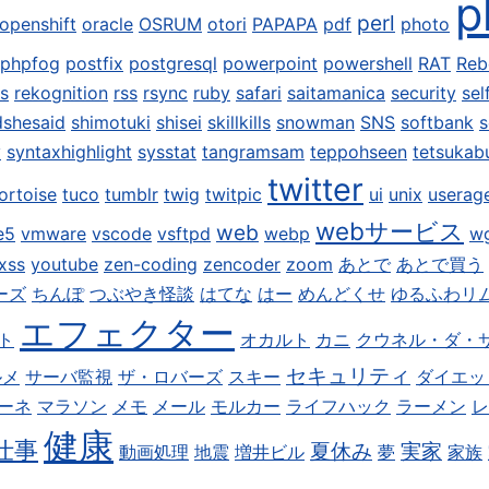
p
perl
openshift
oracle
OSRUM
otori
PAPAPA
pdf
photo
phpfog
postfix
postgresql
powerpoint
powershell
RAT
Reb
is
rekognition
rss
rsync
ruby
safari
saitamanica
security
sel
dshesaid
shimotuki
shisei
skillkills
snowman
SNS
softbank
s
y
syntaxhighlight
sysstat
tangramsam
teppohseen
tetsukab
twitter
ortoise
tuco
tumblr
twig
twitpic
ui
unix
userag
webサービス
web
e5
vmware
vscode
vsftpd
webp
w
xss
youtube
zen-coding
zencoder
zoom
あとで
あとで買う
ーズ
ちんぽ
つぶやき怪談
はてな
はー
めんどくせ
ゆるふわリ
エフェクター
ト
オカルト
カニ
クウネル・ダ・
セキュリティ
ルメ
サーバ監視
ザ・ロバーズ
スキー
ダイエッ
ーネ
マラソン
メモ
メール
モルカー
ライフハック
ラーメン
レ
健康
仕事
夏休み
実家
動画処理
地震
増井ビル
夢
家族