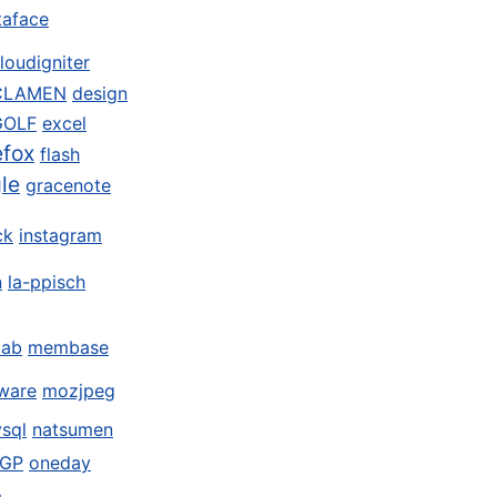
taface
loudigniter
CLAMEN
design
GOLF
excel
efox
flash
le
gracenote
ck
instagram
n
la-ppisch
ab
membase
ware
mozjpeg
sql
natsumen
GP
oneday