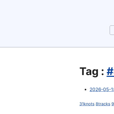
Tag :
#
2026-05-18
31knots
8tracks