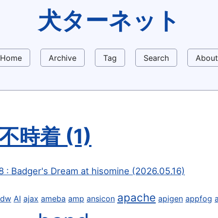
犬ターネット
Home
Archive
Tag
Search
About
不時着 (1)
 : Badger's Dream at hisomine (2026.05.16)
apache
9dw
AI
ajax
ameba
amp
ansicon
apigen
appfog