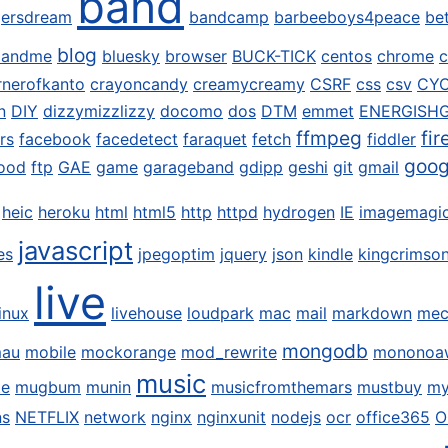
band
ersdream
bandcamp
barbeeboys4peace
be
blog
dandme
bluesky
browser
BUCK-TICK
centos
chrome
c
rnerofkanto
crayoncandy
creamycreamy
CSRF
css
csv
CY
n
DIY
dizzymizzlizzy
docomo
dos
DTM
emmet
ENERGISH
ffmpeg
fir
rs
facebook
facedetect
faraquet
fetch
fiddler
goog
ood
ftp
GAE
game
garageband
gdipp
geshi
git
gmail
heic
heroku
html
html5
http
httpd
hydrogen
IE
imagemagi
javascript
es
jpegoptim
jquery
json
kindle
kingcrimso
live
linux
livehouse
loudpark
mac
mail
markdown
mec
mongodb
mau
mobile
mockorange
mod_rewrite
mononoa
music
te
mugbum
munin
musicfromthemars
mustbuy
my
ns
NETFLIX
network
nginx
nginxunit
nodejs
ocr
office365
O