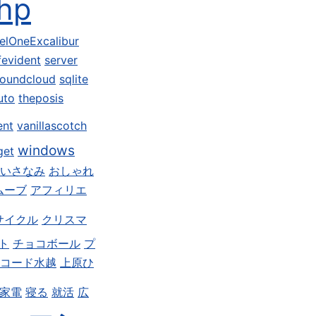
hp
elOneExcalibur
fevident
server
oundcloud
sqlite
uto
theposis
ent
vanillascotch
windows
get
いさなみ
おしゃれ
ムーブ
アフィリエ
サイクル
クリスマ
ト
チョコボール
プ
コード水越
上原ひ
家電
寝る
就活
広