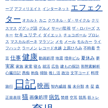
エフェク
ーブ
アフィリエイト
インターネット
ター
オカルト
カニ
クウネル・ダ・サイクル
クリ
スマス
ググッグ語
グルメ
サーバ監視
ザ・ロバーズ
ス
セキュリティ
キー
ダイエット
チョコボール
プロレ
ス
マスカルポーネ
マラソン
メモ
メール
モルカー
ライ
フハック
ラーメン
レコード水越
上原ひろみ
不時着
予
健康
仕事
夏休み
言
動画処理
地震
増井ビル
夢
実家
家族
家電
寝る
就活
広告
建もの探訪
形態素解析
心臓日記
愚痴
抱負
掃除
推し活
政治
文字コード
料理
日記
映画
旅行
智内威雄
服
未分類
本
栞
森
猫
病気
画像処理
正規表現
禁煙
空耳
競馬
筋トレ