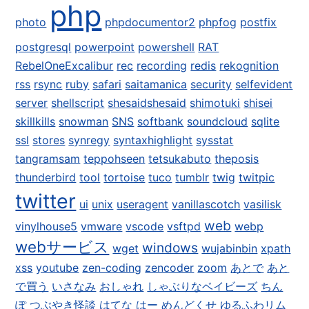
php
photo
phpdocumentor2
phpfog
postfix
postgresql
powerpoint
powershell
RAT
RebelOneExcalibur
rec
recording
redis
rekognition
rss
rsync
ruby
safari
saitamanica
security
selfevident
server
shellscript
shesaidshesaid
shimotuki
shisei
skillkills
snowman
SNS
softbank
soundcloud
sqlite
ssl
stores
synregy
syntaxhighlight
sysstat
tangramsam
teppohseen
tetsukabuto
theposis
thunderbird
tool
tortoise
tuco
tumblr
twig
twitpic
twitter
ui
unix
useragent
vanillascotch
vasilisk
web
vinylhouse5
vmware
vscode
vsftpd
webp
webサービス
windows
wget
wujabinbin
xpath
xss
youtube
zen-coding
zencoder
zoom
あとで
あと
で買う
いさなみ
おしゃれ
しゃぶりなベイビーズ
ちん
ぽ
つぶやき怪談
はてな
はー
めんどくせ
ゆるふわリム