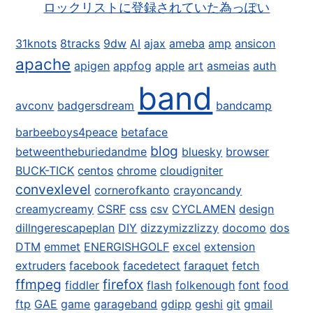
ロックリストに登録されていた為っぽい
31knots
8tracks
9dw
AI
ajax
ameba
amp
ansicon
apache
apigen
appfog
apple
art
asmeias
auth
band
avconv
badgersdream
bandcamp
barbeeboys4peace
betaface
blog
betweentheburiedandme
bluesky
browser
BUCK-TICK
centos
chrome
cloudigniter
convexlevel
cornerofkanto
crayoncandy
creamycreamy
CSRF
css
csv
CYCLAMEN
design
dillngerescapeplan
DIY
dizzymizzlizzy
docomo
dos
DTM
emmet
ENERGISHGOLF
excel
extension
extruders
facebook
facedetect
faraquet
fetch
ffmpeg
firefox
fiddler
flash
folkenough
font
food
ftp
GAE
game
garageband
gdipp
geshi
git
gmail