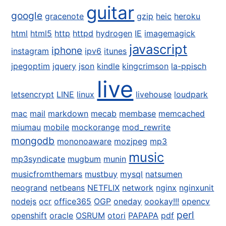
guitar
google
gracenote
gzip
heic
heroku
html
html5
http
httpd
hydrogen
IE
imagemagick
javascript
iphone
instagram
ipv6
itunes
jpegoptim
jquery
json
kindle
kingcrimson
la-ppisch
live
letsencrypt
LINE
linux
livehouse
loudpark
mac
mail
markdown
mecab
membase
memcached
miumau
mobile
mockorange
mod_rewrite
mongodb
mononoaware
mozjpeg
mp3
music
mp3syndicate
mugbum
munin
musicfromthemars
mustbuy
mysql
natsumen
neogrand
netbeans
NETFLIX
network
nginx
nginxunit
nodejs
ocr
office365
OGP
oneday
oookay!!!
opencv
perl
openshift
oracle
OSRUM
otori
PAPAPA
pdf