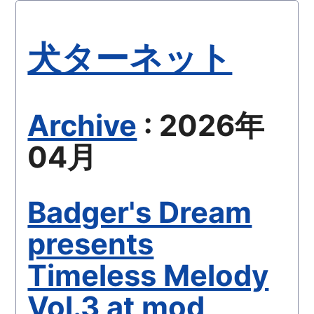
犬ターネット
Archive
: 2026年
04月
Badger's Dream
presents
Timeless Melody
Vol.3 at mod,