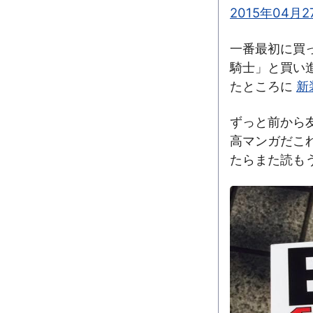
2015年04月2
一番最初に買
騎士」と買い進
たところに
新
ずっと前から
高マンガだこ
たらまた読も