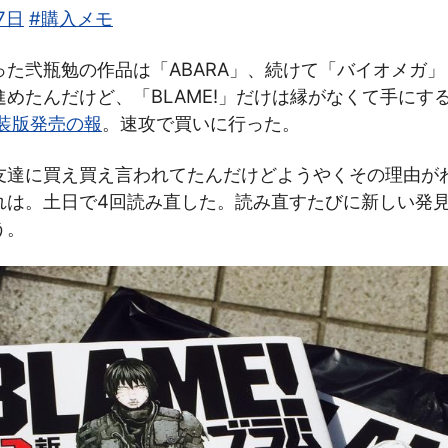
7日
#購入メモ
った弐瓶勉の作品は「ABARA」、続けて「バイオメガ
めたんだけど、「BLAME!」だけは縁がなくて手にす
装版発売の報
。速攻で買いに行った。
友達に買え買え言われてたんだけどようやくその理由が
れは。土日で4回読み直した。読み直すたびに新しい発
う。