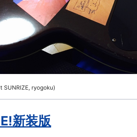
at SUNRIZE, ryogoku)
ME!新装版