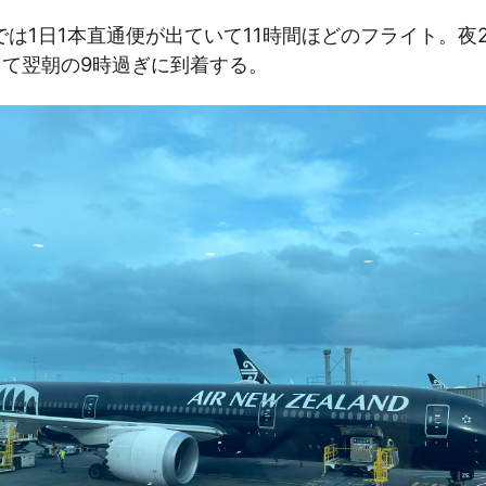
は1日1本直通便が出ていて11時間ほどのフライト。夜
して翌朝の9時過ぎに到着する。