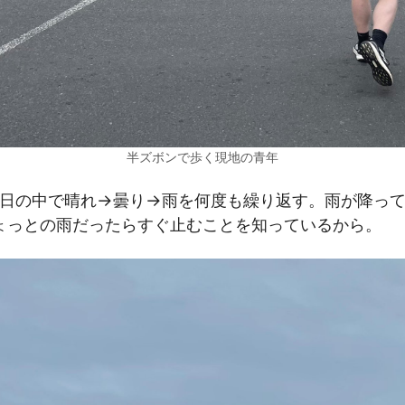
半ズボンで歩く現地の青年
1日の中で晴れ→曇り→雨を何度も繰り返す。雨が降っ
ょっとの雨だったらすぐ止むことを知っているから。