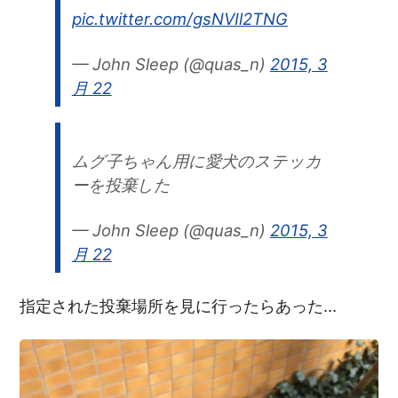
pic.twitter.com/gsNVIl2TNG
— John Sleep (@quas_n)
2015, 3
月 22
ムグ子ちゃん用に愛犬のステッカ
ーを投棄した
— John Sleep (@quas_n)
2015, 3
月 22
指定された投棄場所を見に行ったらあった…