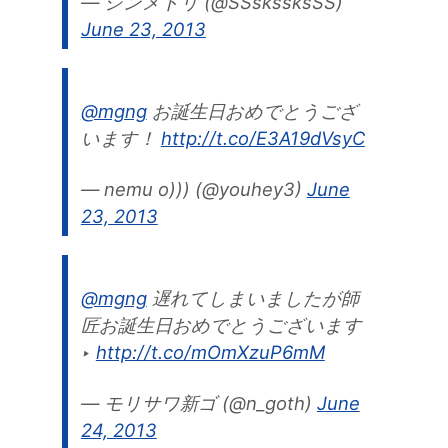
— シンメトリ (@SSskssksSS)
June 23, 2013
@mgng
お誕生日おめでとうござ
います！
http://t.co/E3A19dVsyC
— nemu o))) (@youhey3)
June
23, 2013
@mgng
遅れてしまいましたが師
匠お誕生日おめでとうございます
‣
http://t.co/mOmXzuP6mM
— モリサワ新ゴ (@n_goth)
June
24, 2013