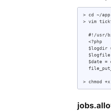
> cd ~/app
> vim tick
  #!/usr/b
  <?php

  $logdir 
  $logfile
  $date =
  file_put
> chmod +x
jobs.al