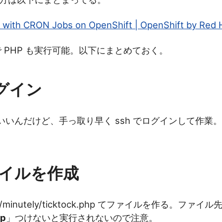
d with CRON Jobs on OpenShift | OpenShift by Red 
 で PHP も実行可能。以下にまとめておく。
ログイン
してもいいんだけど、手っ取り早く ssh でログインして作
ァイルを作成
cron/minutely/ticktock.php てファイルを作る。ファイ
hp
」つけないと実行されないので注意。