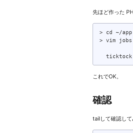
先ほど作った PHP
> cd ~/app
> vim jobs
  ticktock
これでOK。
確認
tailして確認し