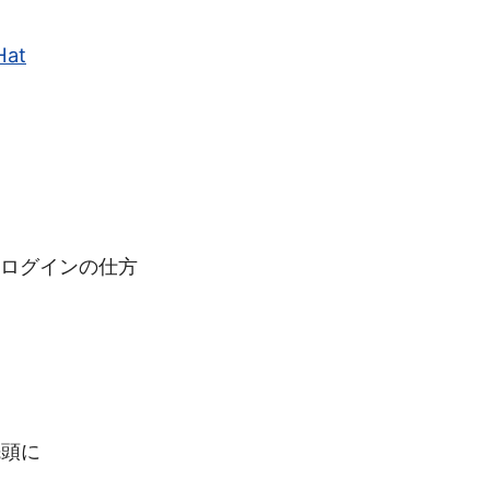
Hat
業。ログインの仕方
ル先頭に