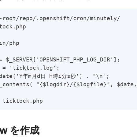
-root/repo/.openshift/cron/minutely/

tock.php

in/php

= $_SERVER['OPENSHIFT_PHP_LOG_DIR'];

 = 'ticktock.log';

 date('Y年m月d日 H時i分s秒') . "\n";

_contents( "{$logdir}/{$logfile}", $date,
 ticktock.php
low を作成