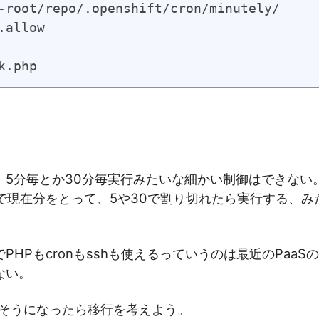
-root/repo/.openshift/cron/minutely/

.allow

k.php
、5分毎とか30分毎実行みたいな細かい制御はできない
内で現在分をとって、5や30で割り切れたら実行する、み
PHPもcronもsshも使えるっていうのは最近のPaaS
ない。
わりそうになったら移行を考えよう。