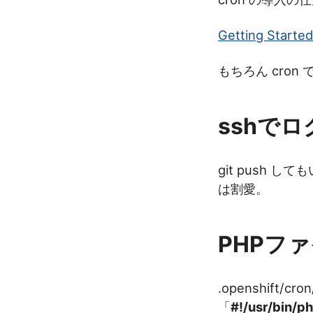
Getting Starte
もちろん cron
sshで
git push 
は割愛。
PHPフ
.openshift/
「
#!/usr/bin/p