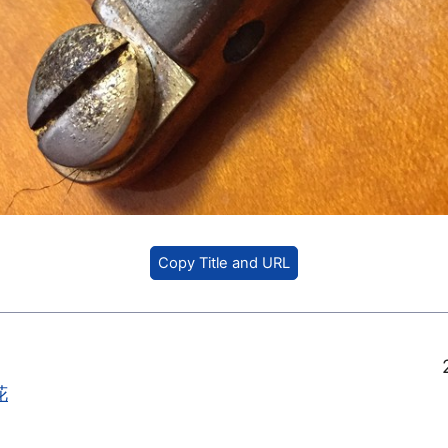
Copy Title and URL
花