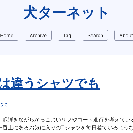
犬ターネット
Home
Archive
Tag
Search
About
は違うシャツでも
sic
ロ爪弾きながらかっこよいリフやコード進行を考えてい
一番上にあるお気に入りのTシャツを毎日着ているよう