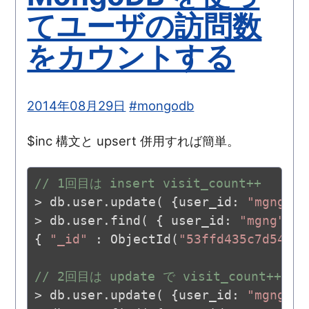
てユーザの訪問数
をカウントする
2014年08月29日
#mongodb
$inc 構文と upsert 併用すれば簡単。
// 1回目は insert visit_count++
> db.user.update( {user_id: 
"mgng"
},
> db.user.find( { user_id: 
"mgng"
 },
{ 
"_id"
 : ObjectId(
"53ffd435c7d54aab
// 2回目は update で visit_count++
> db.user.update( {user_id: 
"mgng"
},