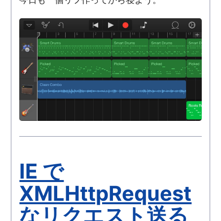
IE で
XMLHttpRequest
なリクエスト送る