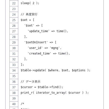
sleep( 2 );
// 再度実行
$set = [
  '$set' => [
    'update_time' => time(),
  ],
  '$setOnInsert' => [
    'user_id' => 'mgng',
    'created_time' => time(),
  ],
];
$table->update( $where, $set, $options );
// データ表示
$cursor = $table->find();
print_r( iterator_to_array( $cursor ) );
/*