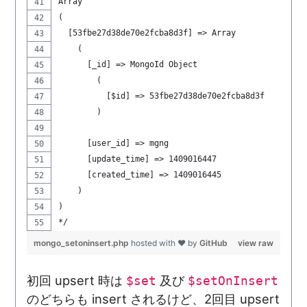
Array
(
  [53fbe27d38de70e2fcba8d3f] => Array
    (
      [_id] => MongoId Object
        (
          [$id] => 53fbe27d38de70e2fcba8d3f
        )
      [user_id] => mgng
      [update_time] => 1409016447
      [created_time] => 1409016445
    )
)
*/
mongo_setoninsert.php
hosted with ❤ by
GitHub
view raw
初回 upsert 時は
及び
$set
$setOnInsert
のどちらも insert されるけど、2回目 upsert