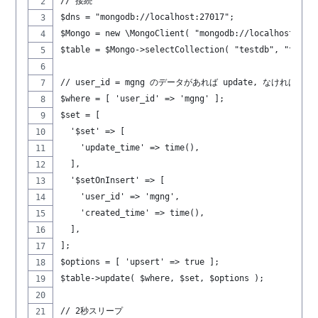
// 接続
$dns = "mongodb://localhost:27017";
$Mongo = new \MongoClient( "mongodb://localhost:270
$table = $Mongo->selectCollection( "testdb", "table
// user_id = mgng のデータがあれば update, なければ inser
$where = [ 'user_id' => 'mgng' ];
$set = [
  '$set' => [
    'update_time' => time(),
  ],
  '$setOnInsert' => [
    'user_id' => 'mgng',
    'created_time' => time(),
  ],
];
$options = [ 'upsert' => true ];
$table->update( $where, $set, $options );
// 2秒スリープ