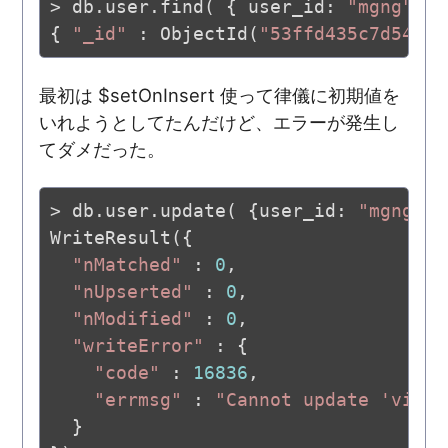
> db.user.find( { user_id: 
"mgng"
 },
{ 
"_id"
 : ObjectId(
"53ffd435c7d54aab
最初は $setOnInsert 使って律儀に初期値を
いれようとしてたんだけど、エラーが発生し
てダメだった。
> db.user.update( {user_id: 
"mgng"
},
WriteResult({

"nMatched"
 : 
0
,

"nUpserted"
 : 
0
,

"nModified"
 : 
0
,

"writeError"
 : {

"code"
 : 
16836
,

"errmsg"
 : 
"Cannot update 'visit
  }
