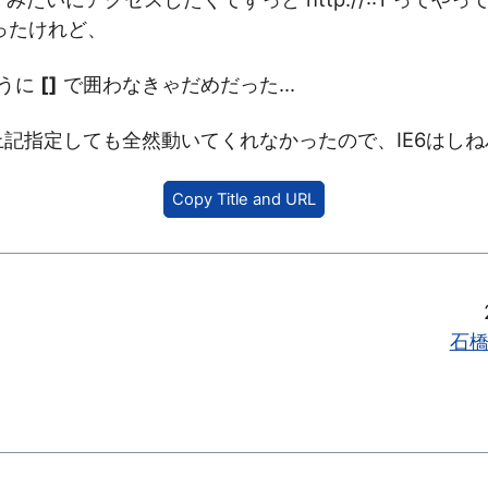
ったけれど、
うに
[]
で囲わなきゃだめだった...
、上記指定しても全然動いてくれなかったので、IE6はし
Copy Title and URL
石橋