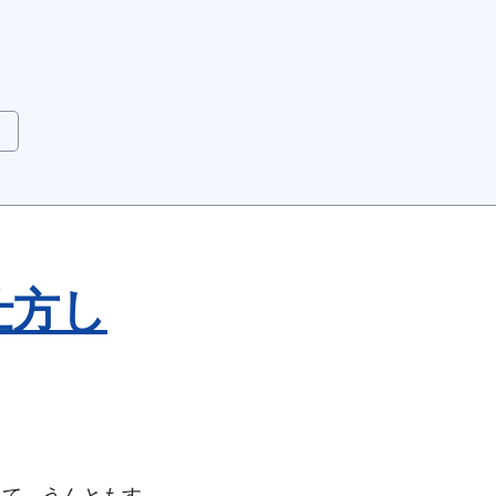
仕方し
てやってて、うんともす