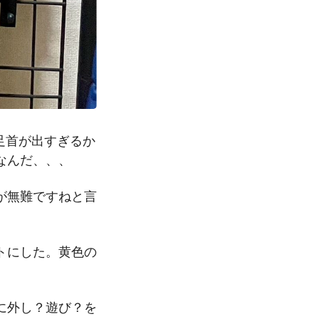
足首が出すぎるか
なんだ、、、
が無難ですねと言
トにした。黄色の
に外し？遊び？を