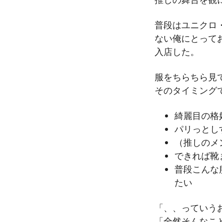
普段はユニクロ
ない俺にとって
入店した。
服をちらちら見
そのタイミング
綺麗目の格
パリっとし
（推しのメ
できれば靴
普段こんな
たい
「、、っていう
「全然そんなこ