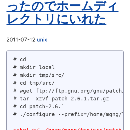
ったのでホームディ
レクトリにいれた
2011-07-12
unix
# cd

# mkdir local

# mkdir tmp/src/

# cd tmp/src/

# wget ftp://ftp.gnu.org/gnu/patch/pa
# tar -xzvf patch-2.6.1.tar.gz

# cd patch-2.6.1

# ./configure --prefix=/home/mgng/loc
makeしたら /home/mgng/tmp/src/patch-2.