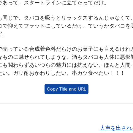
であって。スタートラインに立てたってだけ。
も同じで、タバコを吸うとリラックスするんじゃなくて
コで抑えてフラットにしているだけ。ていうかタバコを
ど。
で売っている合成着色料だらけのお菓子にも言えるけれ
なものに魅せられてしまうな。酒もタバコも人体に悪影
にも関わらずあいつらの魅力には抗えない。ほんと人間
たい。ガリ酎おかわりしたい。串カツ食べたい！！！
Copy Title and URL
大声を出され