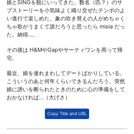
娘とSINGを観にいってきた。数名（匹？）のサ
ブストーリーを小気味よく織り交ぜたテンポのよ
い進行で楽しめた。象の吹き替えの人がめちゃく
ちゃ歌がうまくて誰だろうと思ったら misia だっ
た。納得…。
その後は H&MやGapやサーティワンを周って帰
宅。
最近、娘を連れまわしてデートばかりしている。
こういうのあと何年くらいできるんだろう。突然
娘に誘いを断られたときのために心の準備をして
おかなければ…（大げさ）
Copy Title and URL