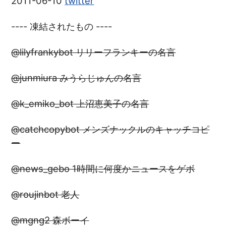
2011-06-10
twitter
---- 凍結されたもの ----
@lilyfrankybot リリーフランキーの名言
@junmiura みうらじゅんの名言
@k_emiko_bot 上沼恵美子の名言
@catchcopybot メンズナックルのキャッチコピ
ー
@news_gebo 1時間に何度かニュースをゲボ
@roujinbot 老人
@mgng2 森ボーイ