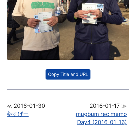
Copy Title and URL
≪ 2016-01-30
2016-01-17 ≫
薬すげー
mugbum rec memo
Day4 (2016-01-16)