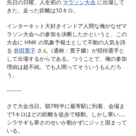
先日の日曜、人生初の
マラソン大会
に出場して
きた。走った距離は10キロ。
インターネット大好きインドア人間な俺がなぜマ
ラソン大会への参加を決断したかというと、この
大会に HNK の気象予報士として不動の人気を誇
る
井田寛子
さん（通称：寛子嬢）が招待選手と
して出場するからである。つうことで、俺の参加
理由は超不純。でも人間ってそういうもんだろ
う。
------
さて大会当日。朝7時半に最寄駅に到着、会場ま
で1キロほどの距離を徒歩で移動。しかし寒い…。
シラサギも寒さのせいか動かずにジッと固まって
いる。